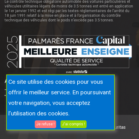
Le contrôle technique obligatoire automobile des voitures particulières et
véhicules utilitaires légers de moins de 3.5 tonnes est entré en application
le 1er janvier 1992 et est régi par les textes réglementaires de l’arrêté du
18 juin 1991 relatif à la mise en place et à l’organisation du contrôle
technique des véhicules dont le poids n’excède pas 3.5 tonnes.
Autosecuritas Proche De Vous
Ce site utilise des cookies pour vous
offrir le meilleur service. En poursuivant
Lormont
votre navigation, vous acceptez
l’utilisation des cookies.
Je refuse !
J'ai compris !
Copyright © 2026 Tous droits réservés.
Par Autosecuritas