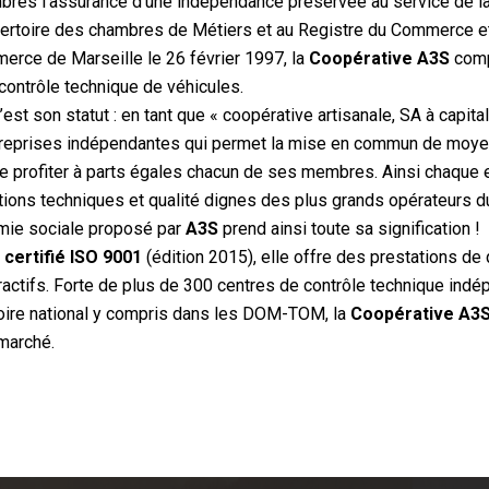
es l’assurance d’une indépendance préservée au service de la 
pertoire des chambres de Métiers et au Registre du Commerce e
erce de Marseille le 26 février 1997, la
Coopérative A3S
comp
contrôle technique de véhicules.
’est son statut : en tant que « coopérative artisanale, SA à capita
reprises indépendantes qui permet la mise en commun de moyen
ire profiter à parts égales chacun de ses membres. Ainsi chaque 
tions techniques et qualité dignes des plus grands opérateurs d
mie sociale proposé par
A3S
prend ainsi toute sa signification !
certifié ISO 9001
(édition 2015), elle offre des prestations de 
tractifs. Forte de plus de 300 centres de contrôle technique ind
ritoire national y compris dans les DOM-TOM, la
Coopérative A3
marché.