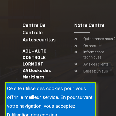
Centre De
Notre Centre
Contrôle
Qui sommes nous ?
Autosecuritas
On recrute !
ACL - AUTO
Informations
CONTROLE
techniques
LORMONT
Avis des clients
ZA Docks des
Laissez un avis
Maritimes
Quai Carriet Bât 3A
Ce site utilise des cookies pour vous
33310 LORMONT
0556528294
offrir le meilleur service. En poursuivant
votre navigation, vous acceptez
l’utilisation des cookies.