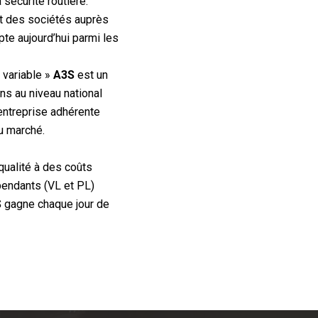
sécurité routière.
t des sociétés auprès
te aujourd’hui parmi les
l variable »
A3S
est un
s au niveau national
entreprise adhérente
u marché.
qualité à des coûts
épendants (VL et PL)
S
gagne chaque jour de