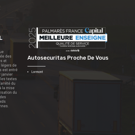
L
que
ile des
Autosecuritas Proche De Vous
es et
s légers de
s est entré
Lormont
r janvier
 les textes
’arrêté du
 à la mise
nisation du
 des
oids
onnes.