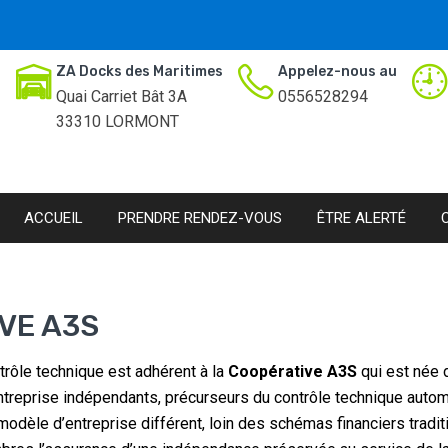
ZA Docks des Maritimes
Appelez-nous au
Quai Carriet Bât 3A
0556528294
33310 LORMONT
ACCUEIL
PRENDRE RENDEZ-VOUS
ÊTRE ALERTÉ
VE A3S
trôle technique est adhérent à la
Coopérative A3S
qui est née 
treprise indépendants, précurseurs du contrôle technique autom
odèle d’entreprise différent, loin des schémas financiers traditi